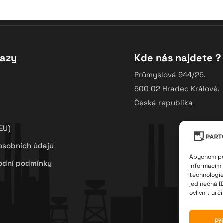
kazy
Kde nás najdete ?
Průmyslová 944/25,
500 02 Hradec Králové,
Česká republika
EU)
osobních údajů
Abychom pos
odní podmínky
informacím 
technologie
jedinečná I
ovlivnit urč
Př