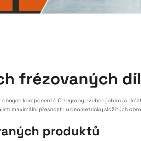
ch frézovaných dí
ročných komponentů. Od výroby ozubených kol a drážkov
ajistí maximální přesnost i u geometricky složitých obr
braných produktů