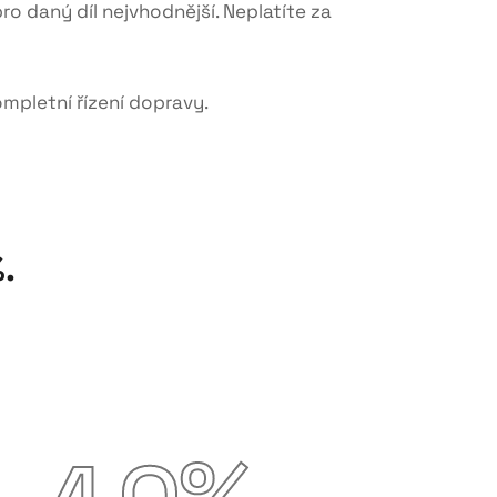
pro daný díl nejvhodnější.
Neplatíte za
mpletní řízení dopravy
.
%
.