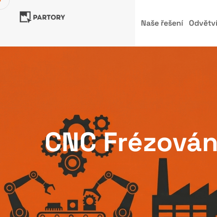
Naše řešení
Odvětv
CNC Frézován