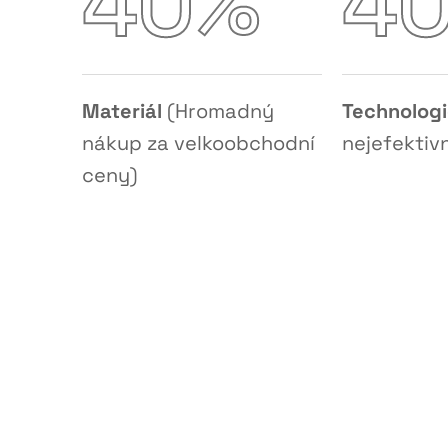
%
4
0
4
Materiál
(Hromadný
Technolog
nákup za velkoobchodní
nejefektivn
ceny)