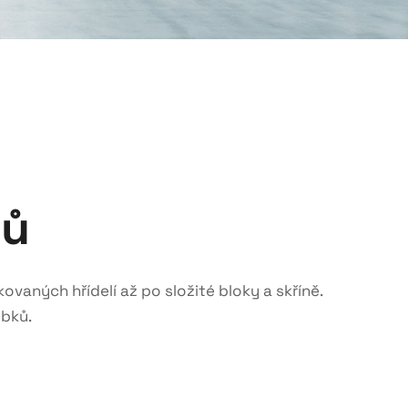
lů
aných hřídelí až po složité bloky a skříně.
obků.