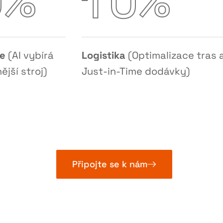
%
%
0
1
0
ie
(AI vybírá
Logistika
(Optimalizace tras 
ější stroj)
Just-in-Time dodávky)
Připojte se k nám