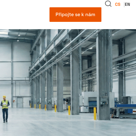
CS
EN
Připojte se k nám