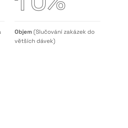
%
1
0
a
Objem
(Slučování zakázek do
větších dávek)