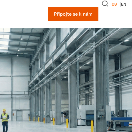
CS
EN
Připojte se k nám