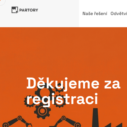
Naše řešení
Odvětv
Děkujeme za
registraci