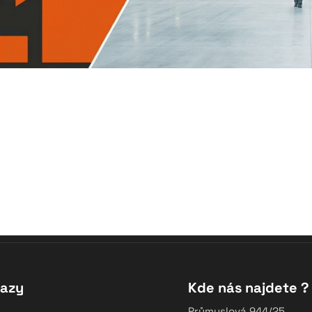
kazy
Kde nás najdete ?
Průmyslová 944/25,