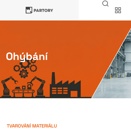
Ohýbání
TVAROVÁNÍ MATERIÁLU