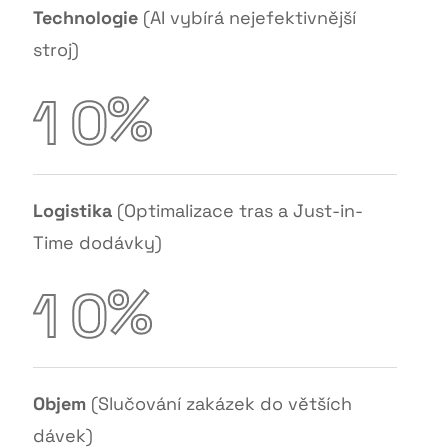
Technologie
(AI vybírá nejefektivnější
stroj)
%
1
0
Logistika
(Optimalizace tras a Just-in-
Time dodávky)
%
1
0
Objem
(Slučování zakázek do větších
dávek)