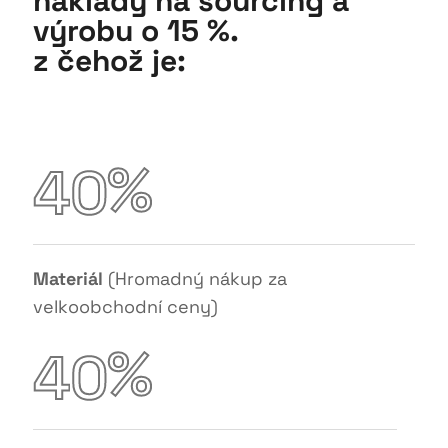
náklady na sourcing a
výrobu o 15 %
.
z čehož je:
%
4
0
Materiál
(Hromadný nákup za
velkoobchodní ceny)
%
4
0